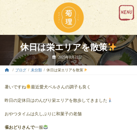
コ
ナ
ン
ビ
テ
ゲ
ン
ー
ツ
シ
へ
ョ
ス
ン
キ
に
休日は栄エリアを散策
ッ
移
プ
動
2025年8月22日
ブログ
未分類
休日は栄エリアを散策
暑いですね
最近愛犬ベルさんの調子も良く
昨日の定休日はのんびり栄エリアを散歩してきました
おやつタイムは久しぶりに和菓子の老舗
雀おどりさんで
一服