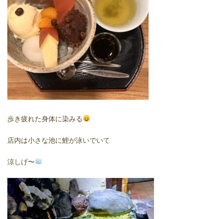
歩き疲れた身体に染みる
店内は小さな池に鯉が泳いでいて
涼しげ〜