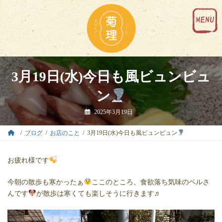
コ
ナ
ン
ビ
テ
ゲ
ン
ー
ツ
シ
へ
ョ
ス
ン
キ
に
3月19日(水)今日も風ビュンビュ
ッ
移
プ
動
ン
2025年3月19日
ブログ
お店のこと
3月19日(水)今日も風ビュンビュン
お疲れ様です
今朝の散歩も寒かったぁ
ここのところ、食欲落ち気味のベルさ
んです
が散歩は寒くても楽しそうに行きます♬