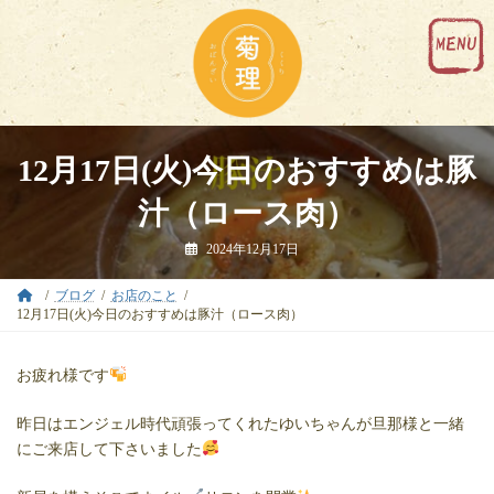
コ
ナ
ン
ビ
テ
ゲ
ン
ー
ツ
シ
へ
ョ
ス
ン
キ
に
12月17日(火)今日のおすすめは豚
ッ
移
プ
動
汁（ロース肉）
2024年12月17日
ブログ
お店のこと
12月17日(火)今日のおすすめは豚汁（ロース肉）
お疲れ様です
昨日はエンジェル時代頑張ってくれたゆいちゃんが旦那様と一緒
にご来店して下さいました