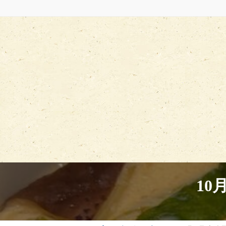
コ
ナ
ン
ビ
テ
ゲ
ン
ー
ツ
シ
へ
ョ
ス
ン
キ
に
ッ
移
プ
動
10