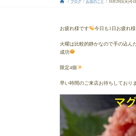
ブログ
お店のこと
10月29日(火)
お疲れ様です
今日も1日お疲れ
火曜は比較的静かなので手の込ん
成功
限定4個
早い時間のご来店お待ちしており