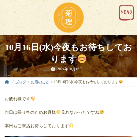
コ
ナ
ン
ビ
テ
ゲ
ン
ー
ツ
シ
へ
ョ
ス
ン
キ
に
10月16日(水)今夜もお待ちしてお
ッ
移
プ
動
ります
2024年10月16日
ブログ
お店のこと
10月16日(水)今夜もお待ちしております
お疲れ様です
昨日は曇り空のためお月様
見れなかったですね
本日もご来店お待ちしております