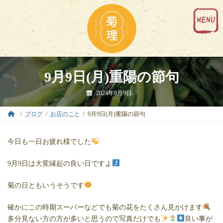
コ
ナ
ン
ビ
テ
ゲ
ン
ー
ツ
シ
へ
ョ
ス
ン
キ
に
9月9日(月)重陽の節句
ッ
移
プ
動
2024年9月9日
ブログ
お店のこと
9月9日(月)重陽の節句
今日も一日お疲れ様でした
9月9日は大変縁起の良い日ですよ
菊の日ともいうそうです
確かにこの時期スーパーなどでも菊の花をたくさん見かけます
多分見ない方の方が多いと思うので写真だけでも
良い事が