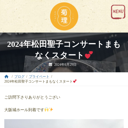
コ
ナ
ン
ビ
テ
ゲ
ン
ー
ツ
シ
へ
ョ
ス
ン
キ
に
2024年松田聖子コンサートまも
ッ
移
プ
動
なくスタート
2024年6月29日
ブログ
プライベート
2024年松田聖子コンサートまもなくスタート
ご訪問下さりありがとうござい
大阪城ホール到着です