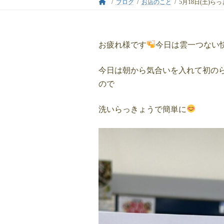
ブログ
お店のこと
5月18日(土)
お疲れ様です
今日は雲一つない
今日は朝から気合いを入れて初の
ので
洗いらっきょうで簡単に