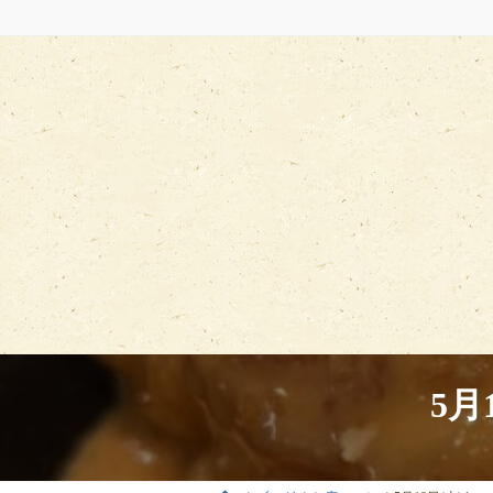
コ
ナ
ン
ビ
テ
ゲ
ン
ー
ツ
シ
へ
ョ
ス
ン
キ
に
ッ
移
プ
動
5月