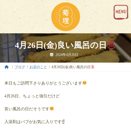
コ
ナ
ン
ビ
テ
ゲ
ン
ー
ツ
シ
へ
ョ
ス
ン
キ
に
4月26日(金)良い風呂の日
ッ
移
プ
動
2024年4月26日
ブログ
お店のこと
4月26日(金)良い風呂の日
本日もご訪問下さりありがとうございます
4月26日、ちょっと強引だけど
良い風呂の日だそうです
入浴剤はバブがお気に入りです☝️