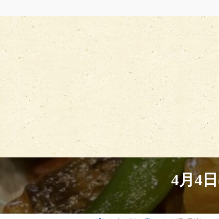
コ
ナ
ン
ビ
テ
ゲ
ン
ー
ツ
シ
へ
ョ
ス
ン
キ
に
ッ
移
プ
動
4月4