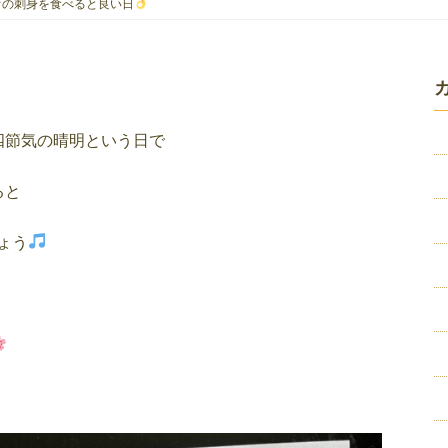
ツオの刺身を食べると良い日
四節気の晴明という日で
ると
ょう