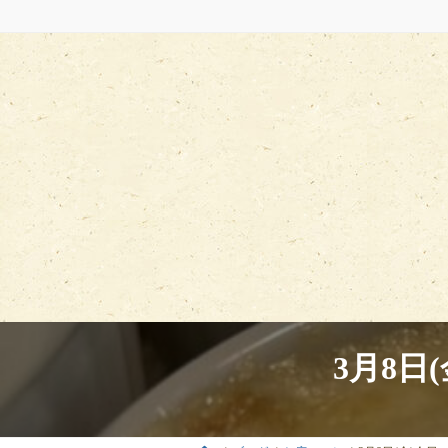
コ
ナ
ン
ビ
テ
ゲ
ン
ー
ツ
シ
へ
ョ
ス
ン
キ
に
ッ
移
プ
動
3月8