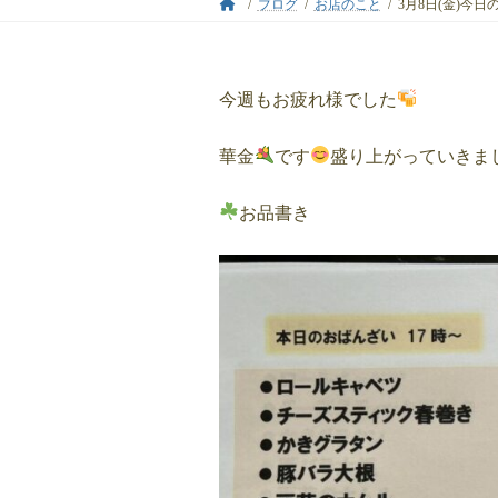
ブログ
お店のこと
3月8日(金)今
今週もお疲れ様でした
華金
です
盛り上がっていきま
お品書き