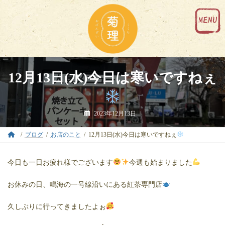
コ
ナ
ン
ビ
テ
ゲ
ン
ー
ツ
シ
へ
ョ
ス
ン
キ
に
12月13日(水)今日は寒いですねぇ
ッ
移
プ
動
2023年12月13日
ブログ
お店のこと
12月13日(水)今日は寒いですねぇ
今日も一日お疲れ様でございます
今週も始まりました
お休みの日、鳴海の一号線沿いにある紅茶専門店
久しぶりに行ってきましたよぉ