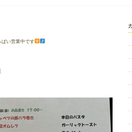
っぱい営業中です
☝