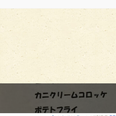
コ
ナ
ン
ビ
テ
ゲ
ン
ー
ツ
シ
へ
ョ
ス
ン
キ
に
ッ
移
プ
動