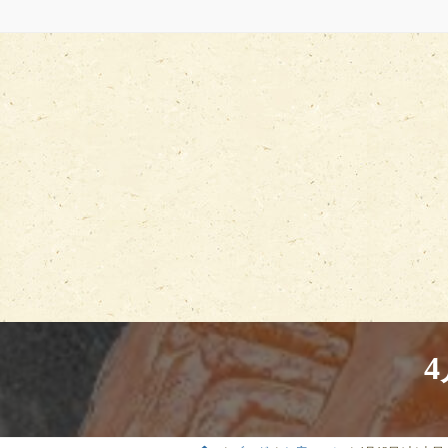
コ
ナ
ン
ビ
テ
ゲ
ン
ー
ツ
シ
へ
ョ
ス
ン
キ
に
ッ
移
プ
動