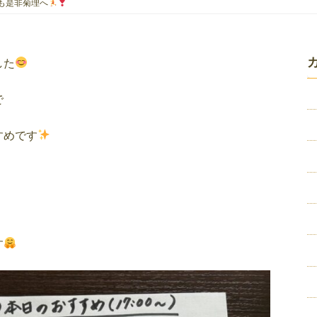
日も是非菊理へ
した
で
すめです
す