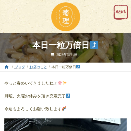
コ
ナ
ン
ビ
テ
ゲ
ン
ー
ツ
シ
へ
ョ
ス
ン
キ
に
本日一粒万倍日
ッ
移
プ
動
2023年3月1日
ブログ
お店のこと
本日一粒万倍日
やっと春めいてきましたねぇ
月曜、火曜お休みを頂き充電完了
今週もよろしくお願い致します