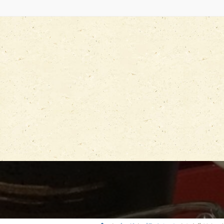
コ
ナ
ン
ビ
テ
ゲ
ン
ー
ツ
シ
へ
ョ
ス
ン
キ
に
ッ
移
プ
動