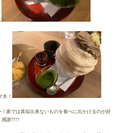
氷
マ氷！
〜！家では真似出来ないものを食べに出かけるのが好
謝????